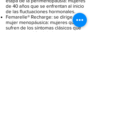
etapa de la perimenopausia: mujeres
de 40 años que se enfrentan al inicio
de las fluctuaciones hormonales.
Femarelle® Recharge: se dirige a la
mujer menopáusica: mujeres que
sufren de los síntomas clásicos que
vienen con el final de la
menstruación.
Femarelle® Imparable: parala etapa
posmenopáusica: mujeres que
desean promover su salud ósea y
vaginal y mantener una mejor calidad
de vida y un envejecimiento
saludable.
La línea Femarelle® se basa en
numerosos estudios que se han
publicado, y le ofrece una alta
garantía de eficacia y seguridad
rápidas para la calidad de vida a
largo plazo y prolongada.
ARTÍCULOS