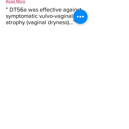
Read More
” DT56a was effective against
symptomatic vulvo-vaginal
atrophy (vaginal dryness)…”
NAMS Annual Congress 2011, book of
abstracts
Leer más
"DT56a fue eficaz contra la
atrofia vulvo-vaginal
sintomática (sequedad vaginal)
..."
J Endocrinol Invest. 36(7):521-6
Leer más
Contáctanos